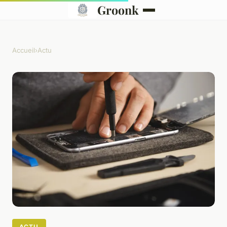
Groonk
Accueil
›
Actu
ACTU