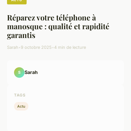
Réparez votre téléphone à
manosque : qualité et rapidité
garantis
Sarah
•
9 octobre 2025
•
4 min de lecture
Sarah
S
TAGS
Actu